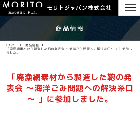
商品情報
商品情報
HOME
「廃漁網素材から製造した鞄の発表会 ～海洋ごみ問題への解決糸口～ 」に参加し
ました。
「廃漁網素材から製造した鞄の発
表会 ～海洋ごみ問題への解決糸口
～ 」に参加しました。