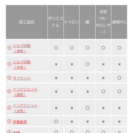
合皮
ポリエス
（PU・
加工品目
ナイロン
透明PVC
綿
PVCレザ
テル
ー）
シルク印刷
○
○
○
○
○
（油性）
シルク印刷
×
×
○
×
×
（水性）
×
×
×
×
○
オフセット
インクジェット
×
×
×
○
○
（油性）
インクジェット
×
×
○
×
×
（水性）
○
×
×
×
×
昇華転写
○
○
○
○
△
刺繍