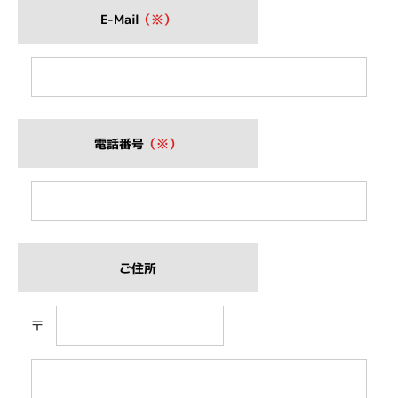
E-Mail
（※）
電話番号
（※）
ご住所
〒