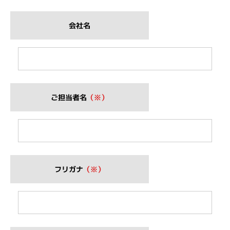
会社名
ご担当者名
（※）
フリガナ
（※）