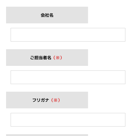
会社名
ご担当者名
（※）
フリガナ
（※）