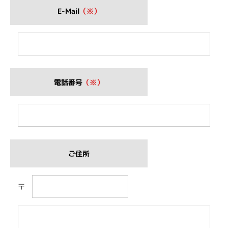
E-Mail
（※）
電話番号
（※）
ご住所
〒