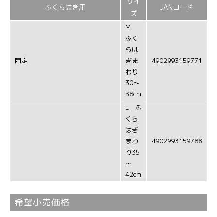
サイ
ふくらはぎ用
JANコード
ズ
M
ふく
らは
固定
ぎま
4902993159771
わり
30～
38cm
L ふ
くら
はぎ
まわ
4902993159788
り35
～
42cm
希望小売価格